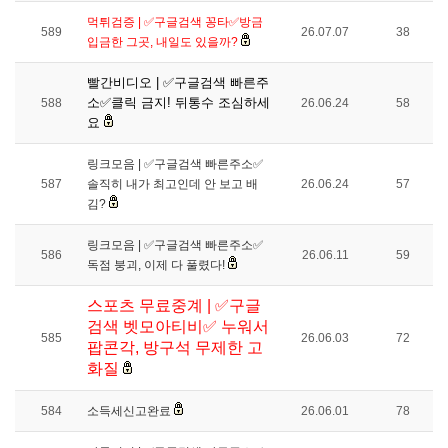
먹튀검증 | ✅구글검색 꽁타✅방금
589
26.07.07
38
입금한 그곳, 내일도 있을까?
빨간비디오 | ✅구글검색 빠른주
소✅클릭 금지! 뒤통수 조심하세
588
26.06.24
58
요
링크모음 | ✅구글검색 빠른주소✅
587
솔직히 내가 최고인데 안 보고 배
26.06.24
57
김?
링크모음 | ✅구글검색 빠른주소✅
586
26.06.11
59
독점 붕괴, 이제 다 풀렸다!
스포츠 무료중계 | ✅구글
검색 벳모아티비✅ 누워서
585
26.06.03
72
팝콘각, 방구석 무제한 고
화질
584
소득세신고완료
26.06.01
78