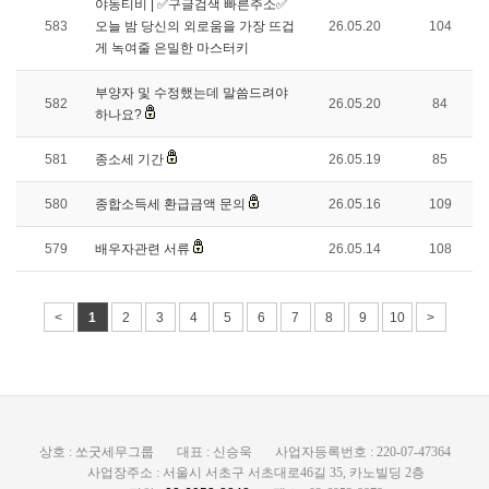
야동티비 | ✅구글검색 빠른주소✅
583
오늘 밤 당신의 외로움을 가장 뜨겁
26.05.20
104
게 녹여줄 은밀한 마스터키
부양자 및 수정했는데 말씀드려야
582
26.05.20
84
하나요?
581
종소세 기간
26.05.19
85
580
종합소득세 환급금액 문의
26.05.16
109
579
배우자관련 서류
26.05.14
108
<
1
2
3
4
5
6
7
8
9
10
>
상호 : 쏘굿세무그룹
대표 : 신승욱
사업자등록번호 : 220-07-47364
사업장주소 : 서울시 서초구 서초대로46길 35, 카노빌딩 2층