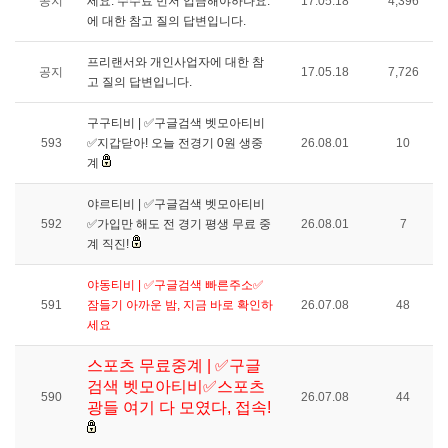
공지
세요. 수수료 먼저 입금해야하나요.
17.05.18
4,396
에 대한 참고 질의 답변입니다.
프리랜서와 개인사업자에 대한 참
공지
17.05.18
7,726
고 질의 답변입니다.
구구티비 | ✅구글검색 벳모아티비
593
✅지갑닫아! 오늘 전경기 0원 생중
26.08.01
10
계
야르티비 | ✅구글검색 벳모아티비
592
✅가입만 해도 전 경기 평생 무료 중
26.08.01
7
계 직진!
야동티비 | ✅구글검색 빠른주소✅
591
잠들기 아까운 밤, 지금 바로 확인하
26.07.08
48
세요
스포츠 무료중계 | ✅구글
검색 벳모아티비✅스포츠
590
26.07.08
44
광들 여기 다 모였다, 접속!