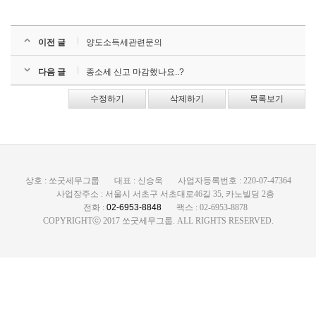
이전 글
양도소득세관련문의
다음 글
종소세 신고 마감했나요..?
수정하기
삭제하기
목록보기
상호 : 쏘굿세무그룹
대표 : 신승욱
사업자등록번호 : 220-07-47364
사업장주소 : 서울시 서초구 서초대로46길 35, 카노빌딩 2층
전화 :
02-6953-8848
팩스 : 02-6953-8878
COPYRIGHTⓒ 2017 쏘굿세무그룹. ALL RIGHTS RESERVED.